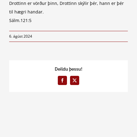
Drottinn er vörður þinn, Drottinn skýlir þér, hann er þér
til hægri handar.
Sálm.121:5
6. ágúst 2024
Deildu þessu!
Facebook
X