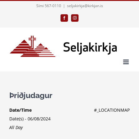
Skip
Sími 567-0110
|
seljakirkja@kirkjan.is
to
Facebook
Instagram
content
Þriðjudagur
Date/Time
#_LOCATIONMAP
Date(s) - 06/08/2024
All Day