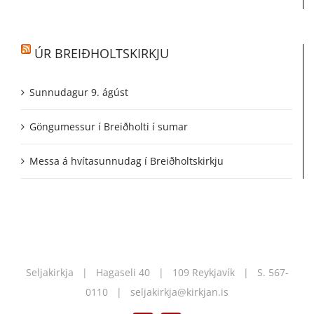
ÚR BREIÐHOLTSKIRKJU
Sunnudagur 9. ágúst
Göngumessur í Breiðholti í sumar
Messa á hvítasunnudag í Breiðholtskirkju
Seljakirkja | Hagaseli 40 | 109 Reykjavík | S.
567-
0110
|
seljakirkja@kirkjan.is